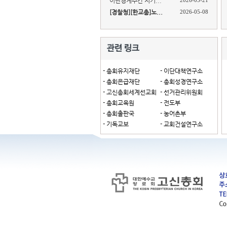
이단경계주간 지키...
2026-05-21
[경찰청][한교총]노...
2026-05-08
- 총회유지재단
- 이단대책연구소
- 총회은급재단
- 총회성경연구소
- 고신총회세계선교회
- 선거관리위원회
- 총회교육원
- 전도부
- 총회출판국
- 농어촌부
- 기독교보
- 교회건설연구소