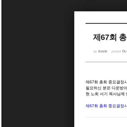
Sketchbook5, 스케치북5
제67회 
Sketchbook5, 스케치북5
kosin
Oc
by
posted
제67회 총회 중요결정
필요하신 분은 다운받아
현 노회 서기 목사님께
제67회 총회 중요결정사