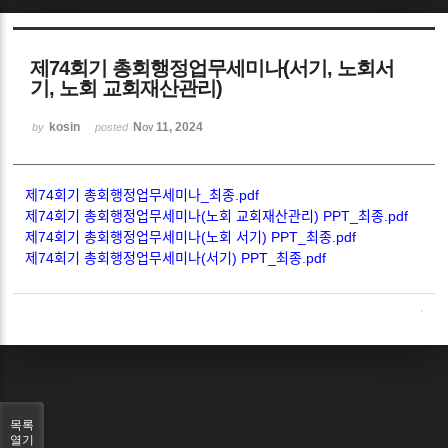
Sketchbook5, 스케치북5
제74회기 총회행정업무세미나(서기, 노회서
기, 노회 교회재산관리)
kosin
Nov 11, 2024
by
posted
Sketchbook5, 스케치북5
제74회기 총회행정업무세미나_최종.pdf
제74회기 총회행정업무세미나(노회 교회재산관리) PPT_최종.pdf
제74회기 총회행정업무세미나(노회 서기) PPT_최종.pdf
제74회기 총회행정업무세미나(서기) PPT_최종.pdf
목록
열기