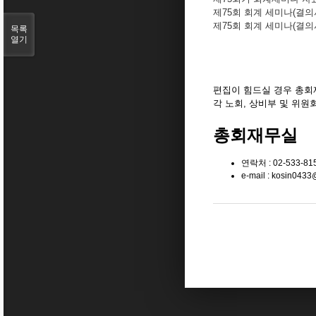
제75회 회계 세미나(결의서
제75회 회계 세미나(결의서
목록
열기
편집이 힘드실 경우 총
각 노회, 상비부 및 위
총회재무실
연락처 : 02-533-81
e-mail : kosin0433