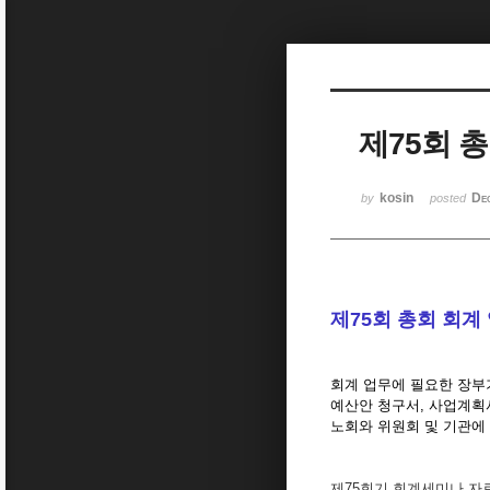
Sketchbook5, 스케치북5
제75회 
Sketchbook5, 스케치북5
kosin
De
by
posted
제75회 총회 회계 업
회계 업무에 필요한 장부
예산안 청구서, 사업계획
노회와 위원회 및 기관에
제75회기 회계세미나 자료