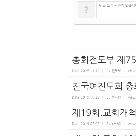
?
댓글 쓰기 권한이 없습니
총회전도부 제75
Date
2025.11.18
By
전도부
View
전국여전도회 총
Date
2019.10.28
By
하사랑
View
제19회.교회개
Date
2019.07.03
By
하사랑
View