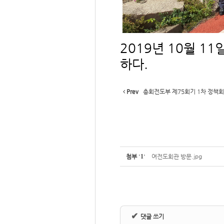
2019년 10월 1
하다.
Prev
총회전도부 제75회기 1차 정책
첨부
'
1
'
여전도회관 방문.jpg
✔
댓글 쓰기