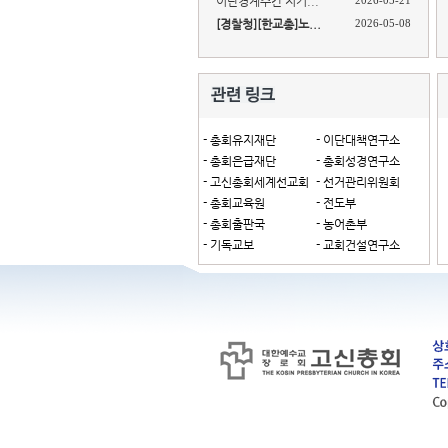
이단경계주간 지키...
2026-05-21
[경찰청][한교총]노...
2026-05-08
- 총회유지재단
- 이단대책연구소
- 총회은급재단
- 총회성경연구소
- 고신총회세계선교회
- 선거관리위원회
- 총회교육원
- 전도부
- 총회출판국
- 농어촌부
- 기독교보
- 교회건설연구소