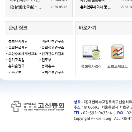
이단경계주간 지키...
2026-05-21
제75회 총회규칙
2025-1
[경찰청][한교총]노...
2026-05-08
총회업무세미나 및 ...
2025-1
- 총회유지재단
- 이단대책연구소
- 총회은급재단
- 총회성경연구소
- 고신총회세계선교회
- 선거관리위원회
- 총회교육원
- 전도부
- 총회출판국
- 농어촌부
- 기독교보
- 교회건설연구소