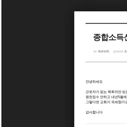
Sketchbook5, 스케치북5
종합소득
Sketchbook5, 스케치북5
korsrk
J
by
posted
안녕하세요
근로자가 없는 목회자만 있
원천징수 안하고 내년5월에
그렇다면 교회가 국세청/기
감사합니다