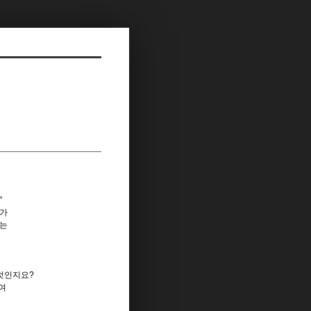
"
우가
하는
것인지요?
여