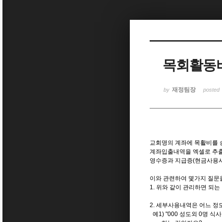
Sketchbook5, 스케치북5
목회활동비
Sketchbook5, 스케치북5
재정팀장
by
posted
교회명의 계좌에 목활비를 
계좌입출내역을 엑셀로 추출
영수증과 지급증(현금사용시
이와 관련하여 몇가지 질문
1. 위와 같이 관리하면 되는
2. 세부사용내역은 어느 
예1) "000 성도외 0명 식