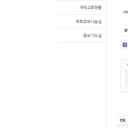
개척교회현황
Pr
목회정보나눔실
Sketchbook
Sketchbook
첨
중보기도실
스케치북5
스케치북5
번호