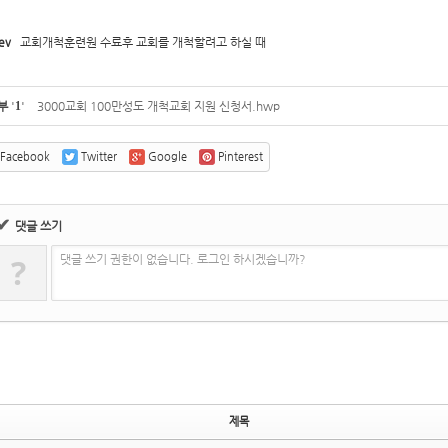
ev
교회개척훈련원 수료후 교회를 개척할려고 하실 때
5,
5,
부
'
1
'
3000교회 100만성도 개척교회 지원 신청서.hwp
Facebook
Twitter
Google
Pinterest
✔
댓글 쓰기
?
댓글 쓰기 권한이 없습니다. 로그인 하시겠습니까?
제목