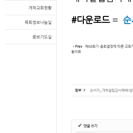
개척교회현황
#다운로드
=
순
목회정보나눔실
Sketchbook
중보기도실
Prev
제68회기.총회결정에 따른 교회
황자료
스케치북5
첨부
'
1
'
순서지_개척설립감사예배(샘플
✔
댓글 쓰기