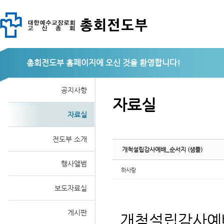
총회전도부
Sketchbook
공지사항
자료실
자료실
스케치북5
전도부 소개
개척설립감사예배_순서지 (샘플)
행사앨범
하사랑
보도자료실
게시판
개척설립감사예