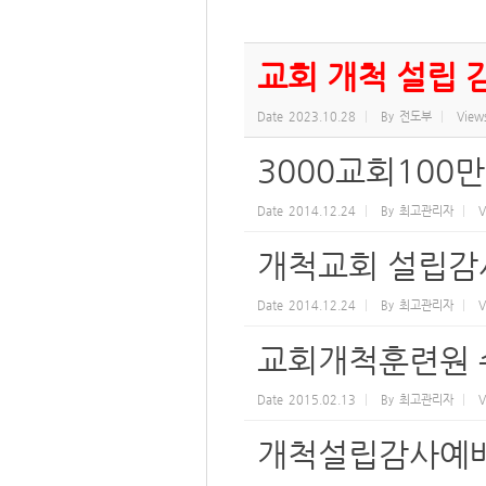
교회 개척 설립 
Date
2023.10.28
By
전도부
View
3000교회100
Date
2014.12.24
By
최고관리자
V
개척교회 설립감
Date
2014.12.24
By
최고관리자
V
교회개척훈련원 
Date
2015.02.13
By
최고관리자
V
개척설립감사예배