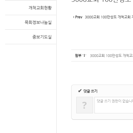
개척교회현황
Prev
3000교회 100만성도 개척교회 
목회정보나눔실
Sketchbook
중보기도실
첨부
'
1
'
3000교회 100만성도 개척교
스케치북5
✔
댓글 쓰기
?
댓글 쓰기 권한이 없습니