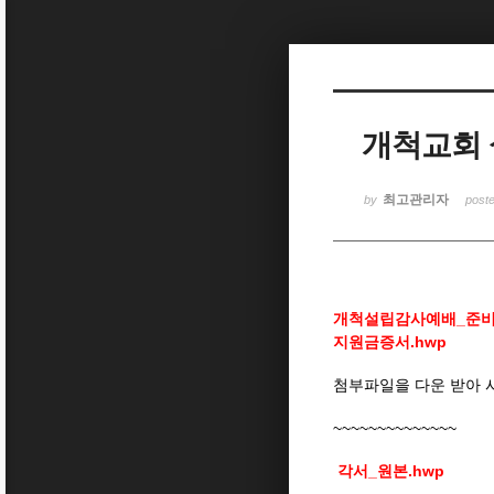
Sketchbook5, 스케치북5
개척교회 
Sketchbook5, 스케치북5
최고관리자
by
post
개척설립감사예배_준비
지원금증서.hwp
첨부파일을 다운 받아 
~~~~~~~~~~~~~~
각서_원본.hwp