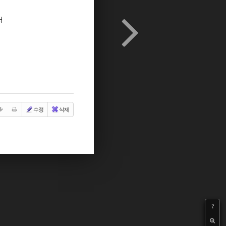
서
수정
삭제
?