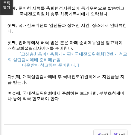
목록
열기
둘째
준비한 서류를 총회행정지원실에 등기우편으로 발송하고
,
,
국내전도위원회 총무 차동기목사에게 연락한다
.
셋째
국내전도위원회 임원들과 정해진 시간
장소에서 인터뷰한
,
,
다
.
넷째
인터뷰에서 허락 받은 분은 아래 준비메뉴얼을 참고하여
,
개척교회설립감사예배를 준비한다
.
고신총회홈피
총회게시판
국내전도위원회
번
개척교
[
>
>
] 2
.
회 설립감사예배 준비메뉴얼
다운받아 참고하여 준비한다
. ]
다섯째
개척설립감사예배 후 국내전도위원회에서 지원금을 지
,
급 받는다.
여섯째, 국내전도위원회에서 주최하는 보고대회, 부부초청세미
나 등에 적극 협조해야 한다.
수정
삭제