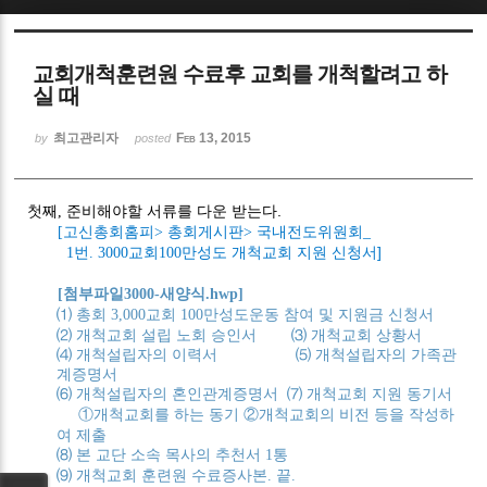
Sketchbook5, 스케치북5
교회개척훈련원 수료후 교회를 개척할려고 하
실 때
최고관리자
Feb 13, 2015
by
posted
Sketchbook5, 스케치북5
첫째
준비해야할 서류를 다운 받는다.
,
고신총회홈피
총회게시판
국내전도위원회
[
>
>
_
번
교회
만성도 개척교회 지원 신청서]
1
. 3000
100
첨부파일
새양식
[
3000-
.hwp]
⑴
총회
교회
만성도운동 참여 및 지원금 신청서
3,000
100
⑵
개척교회 설립 노회 승인서
⑶
개척교회 상황서
⑷
개척설립자의 이력서
⑸
개척설립자의 가족관
계증명서
⑹
개척설립자의 혼인관계증명서
⑺
개척교회 지원 동기서
①
개척교회를 하는 동기
②
개척교회의 비전 등을 작성하
여 제출
⑻
본 교단 소속 목사의 추천서
통
1
⑼
개척교회 훈련원 수료증사본
끝
.
.