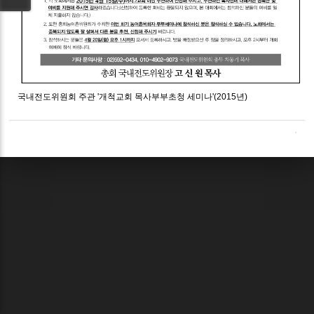
국내전도위원회 주관 '개척교회 목사부부초청 세미나'(2015년)