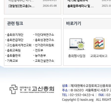
이단경계주간 지키...
2026-05-21
제75회 총회규칙
2025-1
[경찰청][한교총]노...
2026-05-08
총회업무세미나 및 ...
2025-1
- 총회유지재단
- 이단대책연구소
- 총회은급재단
- 총회성경연구소
- 고신총회세계선교회
- 선거관리위원회
- 총회교육원
- 전도부
- 총회출판국
- 농어촌부
- 기독교보
- 교회건설연구소