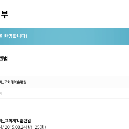
5,
5,
앨범
차_교회개척훈련원
자
차_교회개척훈련원
/ 2015.08.24(월)~25(화)