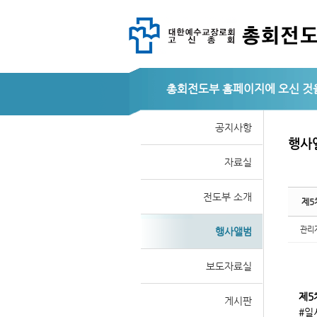
총회전도부
Sketchbook
Sketchbook
공지사항
행사
자료실
스케치북5
스케치북5
전도부 소개
제5
관리
행사앨범
보도자료실
제5
게시판
#일시