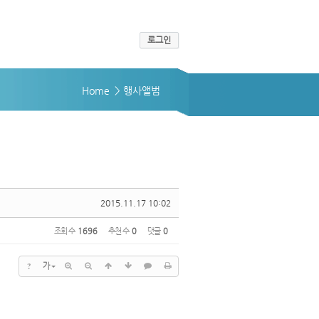
로그인
Home
> 행사앨범
2015.11.17 10:02
조회 수
1696
추천 수
0
댓글
0
?
가