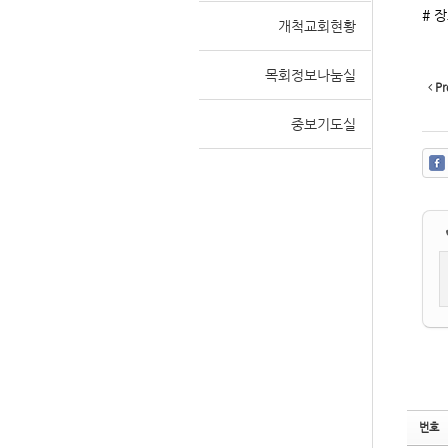
# 
개척교회현황
목회정보나눔실
Sketchbook
Sketchbook
Pr
중보기도실
스케치북5
스케치북5
번호