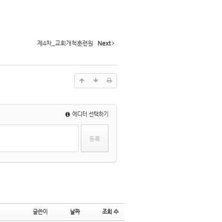
제4차_교회개척훈련원
Next
에디터 선택하기
글쓴이
날짜
조회 수