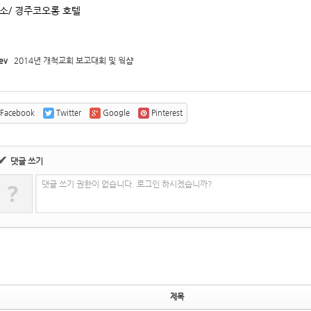
장소/ 경주코오롱 호텔
5,
5,
ev
2014년 개척교회 보고대회 및 웤샵
Facebook
Twitter
Google
Pinterest
✔
댓글 쓰기
?
댓글 쓰기 권한이 없습니다. 로그인 하시겠습니까?
제목