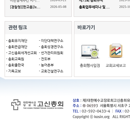
이단경계주간 지키...
2026-05-21
제75회 총회규칙
2025-1
[경찰청][한교총]노...
2026-05-08
총회업무세미나 및 ...
2025-1
- 총회유지재단
- 이단대책연구소
- 총회은급재단
- 총회성경연구소
- 고신총회세계선교회
- 선거관리위원회
- 총회교육원
- 전도부
- 총회출판국
- 농어촌부
- 기독교보
- 교회건설연구소