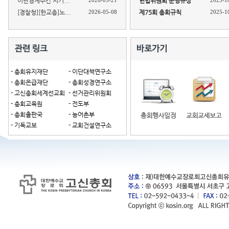
이단경계주간 지키...
2026-05-21
헌법위원회 운영규정
2025-1
[경찰청][한교총]노...
2026-05-08
제75회 총회규칙
2025-1
- 총회유지재단
- 이단대책연구소
- 총회은급재단
- 총회성경연구소
- 고신총회세계선교회
- 선거관리위원회
- 총회교육원
- 전도부
- 총회출판국
- 농어촌부
- 기독교보
- 교회건설연구소