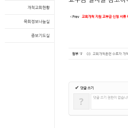
개척교회현황
Prev
교회개척 지원 교부금 신청 서류 
목회정보나눔실
Sketchbook
중보기도실
첨부
'
1
'
03. 교회개척훈련 수료자 개
스케치북5
✔
댓글 쓰기
?
댓글 쓰기 권한이 없습니