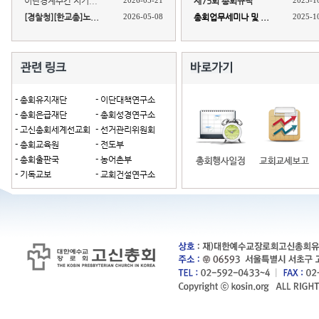
이단경계주간 지키...
2026-05-21
제75회 총회규칙
2025-1
[경찰청][한교총]노...
2026-05-08
총회업무세미나 및 ...
2025-1
- 총회유지재단
- 이단대책연구소
- 총회은급재단
- 총회성경연구소
- 고신총회세계선교회
- 선거관리위원회
- 총회교육원
- 전도부
- 총회출판국
- 농어촌부
- 기독교보
- 교회건설연구소