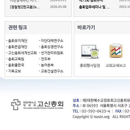
이단경계주간 지키...
2026-05-21
제75회 총회규칙
2025-1
[경찰청][한교총]노...
2026-05-08
총회업무세미나 및 ...
2025-1
- 총회유지재단
- 이단대책연구소
- 총회은급재단
- 총회성경연구소
- 고신총회세계선교회
- 선거관리위원회
- 총회교육원
- 전도부
- 총회출판국
- 농어촌부
- 기독교보
- 교회건설연구소