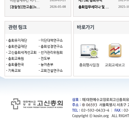
이단경계주간 지키...
2026-05-21
제75회 총회규칙
2025-1
[경찰청][한교총]노...
2026-05-08
총회업무세미나 및 ...
2025-1
- 총회유지재단
- 이단대책연구소
- 총회은급재단
- 총회성경연구소
- 고신총회세계선교회
- 선거관리위원회
- 총회교육원
- 전도부
- 총회출판국
- 농어촌부
- 기독교보
- 교회건설연구소