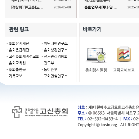
이단경계주간 지키...
2026-05-21
제75회 총회규칙
2025-1
[경찰청][한교총]노...
2026-05-08
총회업무세미나 및 ...
2025-1
- 총회유지재단
- 이단대책연구소
- 총회은급재단
- 총회성경연구소
- 고신총회세계선교회
- 선거관리위원회
- 총회교육원
- 전도부
- 총회출판국
- 농어촌부
- 기독교보
- 교회건설연구소